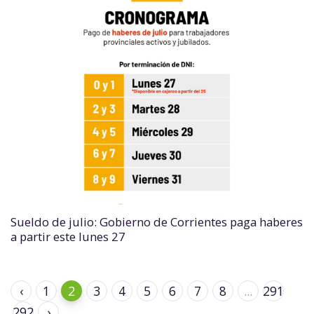
Sueldo de julio: Gobierno de Corrientes paga haberes
a partir este lunes 27
‹
1
2
3
4
5
6
7
8
...
291
292
›