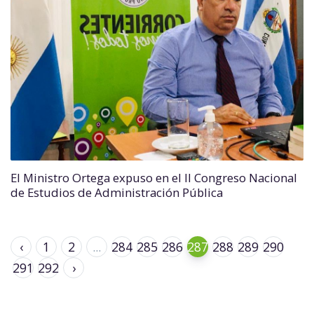
El Ministro Ortega expuso en el II Congreso Nacional
de Estudios de Administración Pública
‹
1
2
...
284
285
286
287
288
289
290
291
292
›