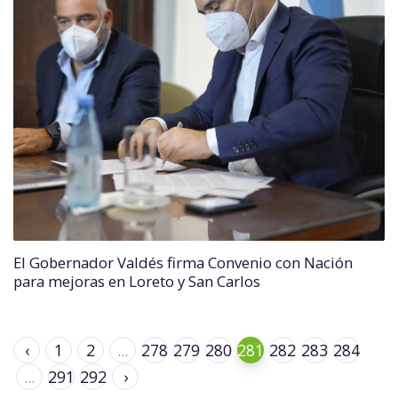
El Gobernador Valdés firma Convenio con Nación
para mejoras en Loreto y San Carlos
‹
1
2
...
278
279
280
281
282
283
284
...
291
292
›