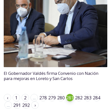
El Gobernador Valdés firma Convenio con Nación
para mejoras en Loreto y San Carlos
‹
1
2
...
278
279
280
281
282
283
284
...
291
292
›