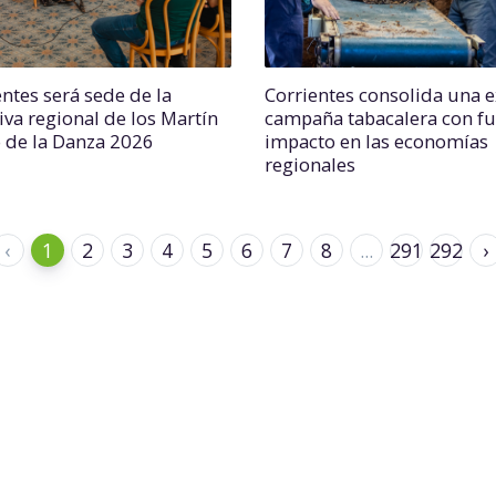
entes será sede de la
Corrientes consolida una e
iva regional de los Martín
campaña tabacalera con fu
o de la Danza 2026
impacto en las economías
regionales
‹
1
2
3
4
5
6
7
8
...
291
292
›