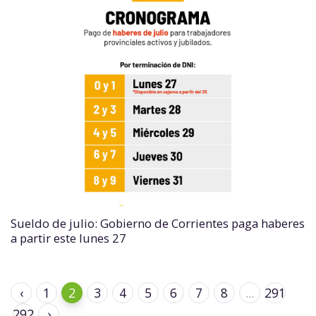
Sueldo de julio: Gobierno de Corrientes paga haberes
a partir este lunes 27
‹
1
2
3
4
5
6
7
8
...
291
292
›