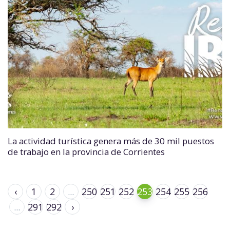
La actividad turística genera más de 30 mil puestos
de trabajo en la provincia de Corrientes
‹
1
2
...
250
251
252
253
254
255
256
...
291
292
›