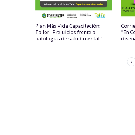
Plan Más Vida Capacitación:
Corri
Taller "Prejuicios frente a
"En Co
patologías de salud mental"
diseñ
‹