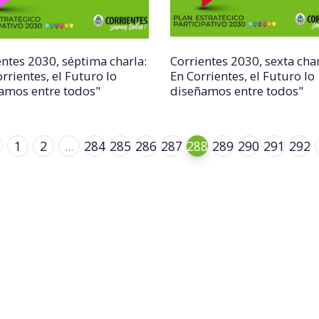
entes 2030, séptima charla:
Corrientes 2030, sexta char
rrientes, el Futuro lo
En Corrientes, el Futuro lo
amos entre todos"
diseñamos entre todos"
1
2
...
284
285
286
287
288
289
290
291
292