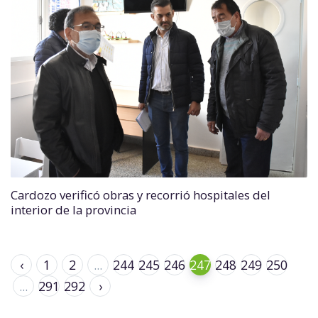
Cardozo verificó obras y recorrió hospitales del
interior de la provincia
‹
1
2
...
244
245
246
247
248
249
250
...
291
292
›