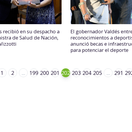
s recibió en su despacho a
El gobernador Valdés entr
nistra de Salud de Nación,
reconocimientos a deportis
Vizzotti
anunció becas e infraestru
para potenciar el deporte
1
2
...
199
200
201
202
203
204
205
...
291
29