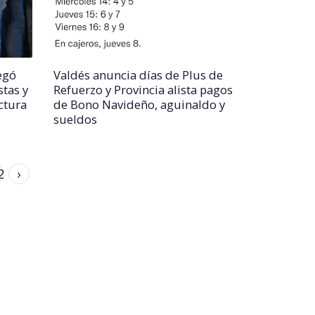
egó
Valdés anuncia días de Plus de
tas y
Refuerzo y Provincia alista pagos
ctura
de Bono Navideño, aguinaldo y
sueldos
2
›