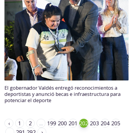
El gobernador Valdés entregó reconocimientos a
deportistas y anunció becas e infraestructura para
potenciar el deporte
‹
1
2
...
199
200
201
202
203
204
205
...
291
292
›