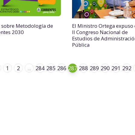
r sobre Metodología de
El Ministro Ortega expuso 
entes 2030
II Congreso Nacional de
Estudios de Administració
Pública
1
2
...
284
285
286
287
288
289
290
291
292