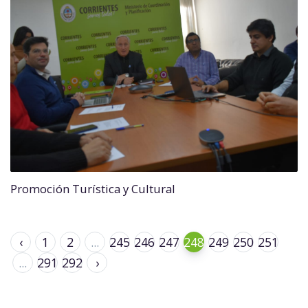
Promoción Turística y Cultural
‹
1
2
...
245
246
247
248
249
250
251
...
291
292
›