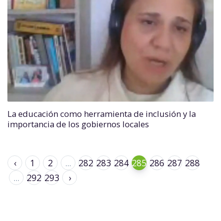
La educación como herramienta de inclusión y la
importancia de los gobiernos locales
‹
1
2
...
282
283
284
285
286
287
288
...
292
293
›