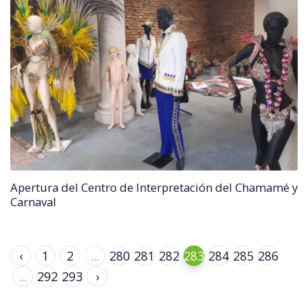
Apertura del Centro de Interpretación del Chamamé y
Carnaval
‹
1
2
...
280
281
282
283
284
285
286
...
292
293
›