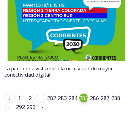
La pandemia vislumbró la necesidad de mayor
conectividad digital
‹
1
2
...
282
283
284
285
286
287
288
...
292
293
›