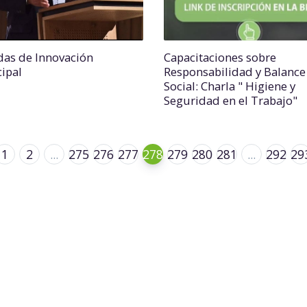
das de Innovación
Capacitaciones sobre
ipal
Responsabilidad y Balance
Social: Charla " Higiene y
Seguridad en el Trabajo"
1
2
...
275
276
277
278
279
280
281
...
292
29