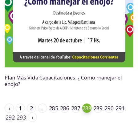
Plan Más Vida Capacitaciones: ¿ Cómo manejar el
enojo?
‹
1
2
...
285
286
287
288
289
290
291
292
293
›