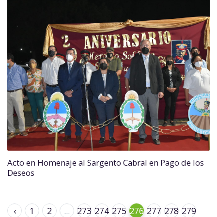
Acto en Homenaje al Sargento Cabral en Pago de los
Deseos
‹
1
2
...
273
274
275
276
277
278
279