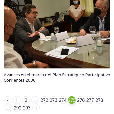
Avances en el marco del Plan Estratégico Participativo
Corrientes 2030
‹
1
2
...
272
273
274
275
276
277
278
...
292
293
›