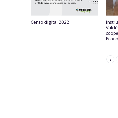
Censo digital 2022
Instr
Valdé
coope
Econ
‹