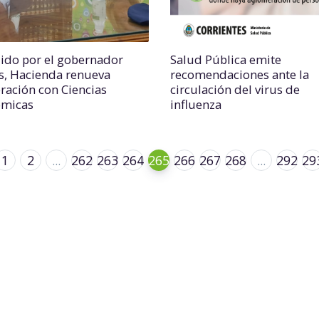
uido por el gobernador
Salud Pública emite
s, Hacienda renueva
recomendaciones ante la
ración con Ciencias
circulación del virus de
ómicas
influenza
1
2
...
262
263
264
265
266
267
268
...
292
29