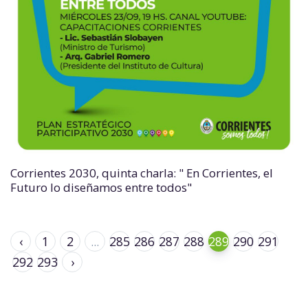
Corrientes 2030, quinta charla: " En Corrientes, el
Futuro lo diseñamos entre todos"
‹
1
2
...
285
286
287
288
289
290
291
292
293
›