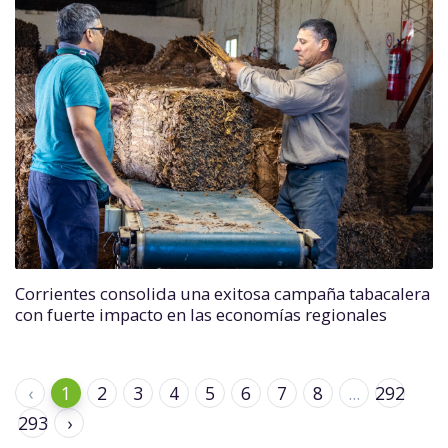
Corrientes consolida una exitosa campaña tabacalera
con fuerte impacto en las economías regionales
‹
1
2
3
4
5
6
7
8
...
292
293
›