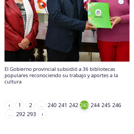
El Gobierno provincial subsidió a 36 bibliotecas
populares reconociendo su trabajo y aportes a la
cultura
‹
1
2
...
240
241
242
243
244
245
246
...
292
293
›