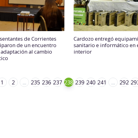
sentantes de Corrientes
Cardozo entregó equipam
ciparon de un encuentro
sanitario e informático en 
 adaptación al cambio
interior
tico
1
2
...
235
236
237
238
239
240
241
...
292
29