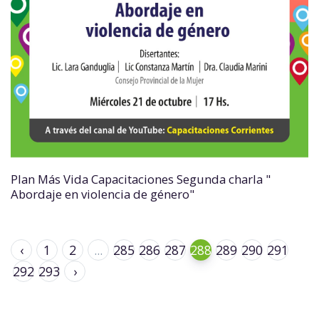
Plan Más Vida Capacitaciones Segunda charla "
Abordaje en violencia de género"
‹
1
2
...
285
286
287
288
289
290
291
292
293
›