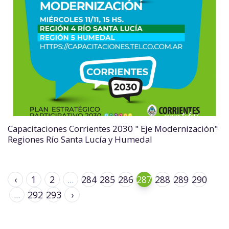
Capacitaciones Corrientes 2030 " Eje Modernización"
Regiones Río Santa Lucía y Humedal
‹
1
2
...
284
285
286
287
288
289
290
...
292
293
›