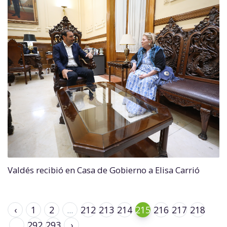
Valdés recibió en Casa de Gobierno a Elisa Carrió
‹
1
2
...
212
213
214
215
216
217
218
...
292
293
›