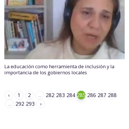
La educación como herramienta de inclusión y la
importancia de los gobiernos locales
‹
1
2
...
282
283
284
285
286
287
288
...
292
293
›