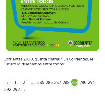
Corrientes 2030, quinta charla: " En Corrientes, el
Futuro lo diseñamos entre todos"
‹
1
2
...
285
286
287
288
289
290
291
292
293
›