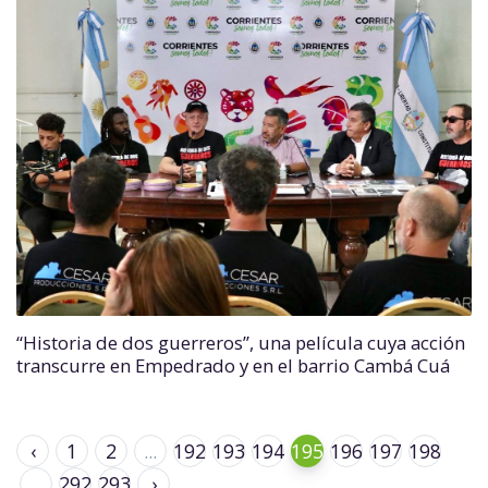
“Historia de dos guerreros”, una película cuya acción
transcurre en Empedrado y en el barrio Cambá Cuá
‹
1
2
...
192
193
194
195
196
197
198
...
292
293
›