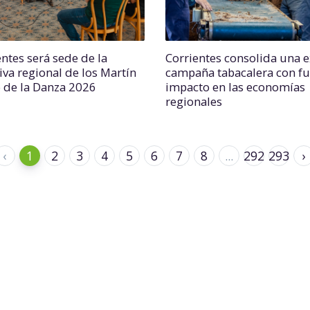
entes será sede de la
Corrientes consolida una e
iva regional de los Martín
campaña tabacalera con fu
o de la Danza 2026
impacto en las economías
regionales
‹
1
2
3
4
5
6
7
8
...
292
293
›