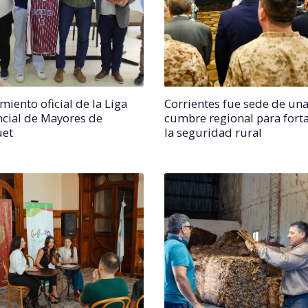
miento oficial de la Liga
Corrientes fue sede de un
ncial de Mayores de
cumbre regional para forta
uet
la seguridad rural