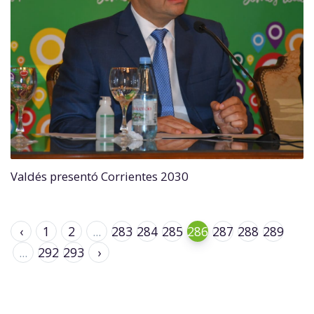
Valdés presentó Corrientes 2030
‹
1
2
...
283
284
285
286
287
288
289
...
292
293
›