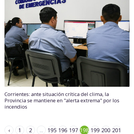
Corrientes: ante situación crítica del clima, la
Provincia se mantiene en "alerta extrema" por los
incendios
‹
1
2
...
195
196
197
198
199
200
201