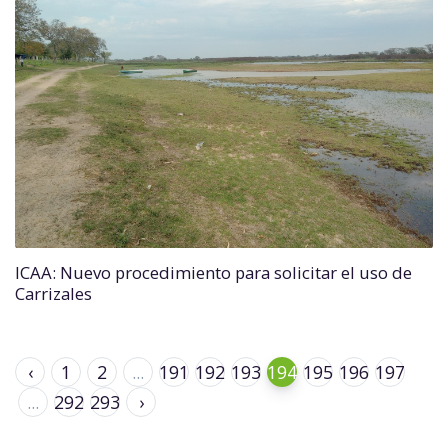
ICAA: Nuevo procedimiento para solicitar el uso de
Carrizales
‹
1
2
...
191
192
193
194
195
196
197
...
292
293
›