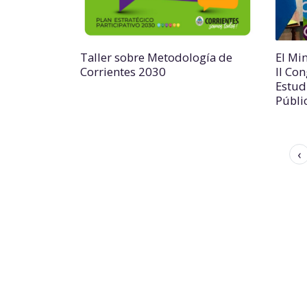
Taller sobre Metodología de
El Mi
Corrientes 2030
II Co
Estud
Públi
‹