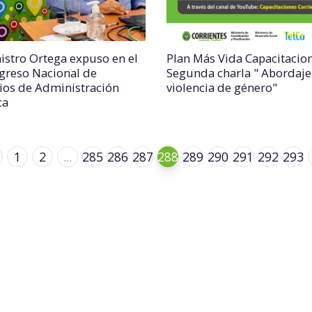
nistro Ortega expuso en el
Plan Más Vida Capacitacio
ngreso Nacional de
Segunda charla " Abordaje
ios de Administración
violencia de género"
ca
1
2
...
285
286
287
288
289
290
291
292
293