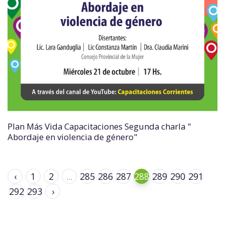
Plan Más Vida Capacitaciones Segunda charla "
Abordaje en violencia de género"
‹
1
2
...
285
286
287
288
289
290
291
292
293
›