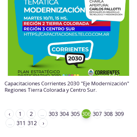
Capacitaciones Corrientes 2030 "Eje Modernización"
Regiones Tierra Colorada y Centro Sur.
‹
1
2
...
303
304
305
306
307
308
309
...
311
312
›