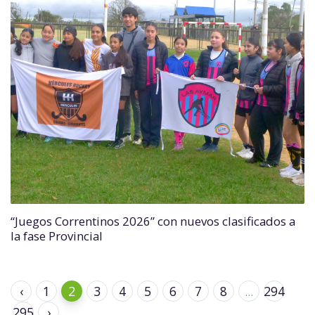
“Juegos Correntinos 2026” con nuevos clasificados a
la fase Provincial
‹
1
2
3
4
5
6
7
8
...
294
295
›