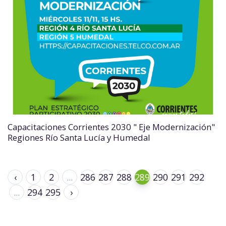
Capacitaciones Corrientes 2030 " Eje Modernización"
Regiones Río Santa Lucía y Humedal
‹
1
2
...
286
287
288
289
290
291
292
...
294
295
›