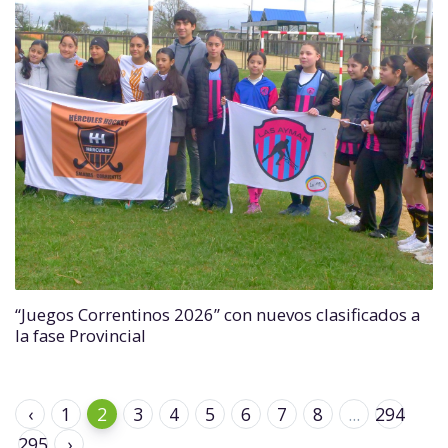
“Juegos Correntinos 2026” con nuevos clasificados a
la fase Provincial
‹
1
2
3
4
5
6
7
8
...
294
295
›