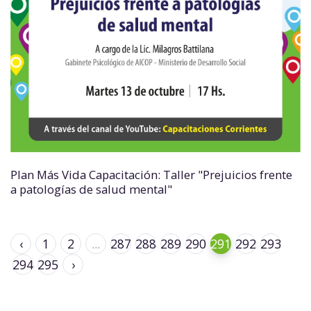
Plan Más Vida Capacitación: Taller "Prejuicios frente
a patologías de salud mental"
‹
1
2
...
287
288
289
290
291
292
293
294
295
›