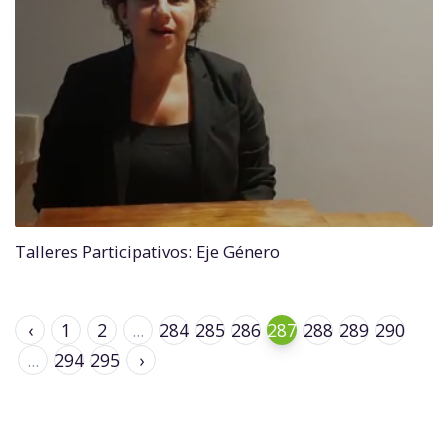
Talleres Participativos: Eje Género
‹
1
2
...
284
285
286
287
288
289
290
...
294
295
›