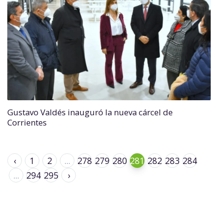
Gustavo Valdés inauguró la nueva cárcel de
Corrientes
‹
1
2
...
278
279
280
281
282
283
284
...
294
295
›