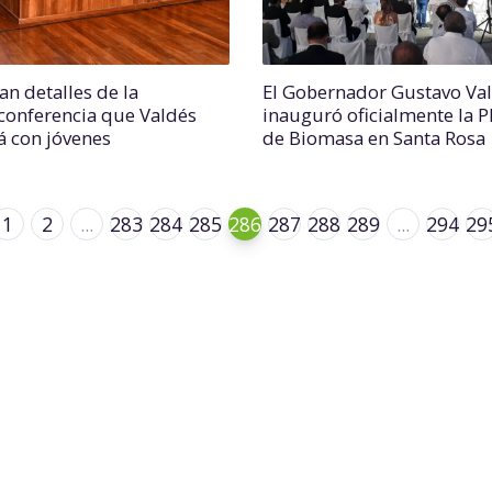
an detalles de la
El Gobernador Gustavo Va
conferencia que Valdés
inauguró oficialmente la P
á con jóvenes
de Biomasa en Santa Rosa
1
2
...
283
284
285
286
287
288
289
...
294
29