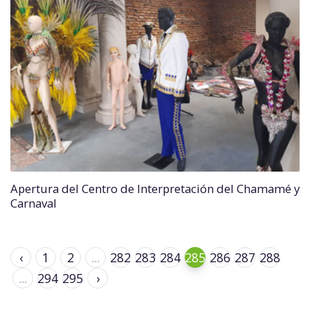
Apertura del Centro de Interpretación del Chamamé y
Carnaval
‹
1
2
...
282
283
284
285
286
287
288
...
294
295
›