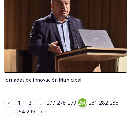
Jornadas de Innovación Municipal
‹
1
2
...
277
278
279
280
281
282
283
...
294
295
›