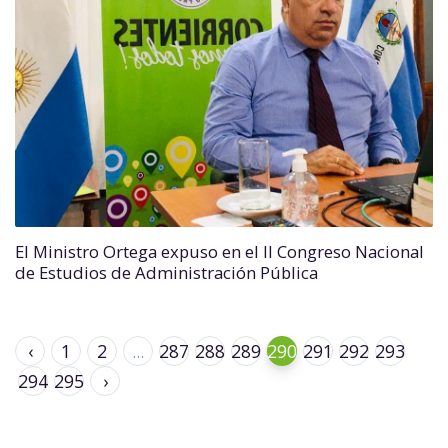
El Ministro Ortega expuso en el II Congreso Nacional
de Estudios de Administración Pública
‹
1
2
...
287
288
289
290
291
292
293
294
295
›