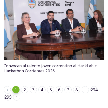
Convocan al talento joven correntino al HackLab +
Hackathon Corrientes 2026
‹
1
2
3
4
5
6
7
8
...
294
295
›