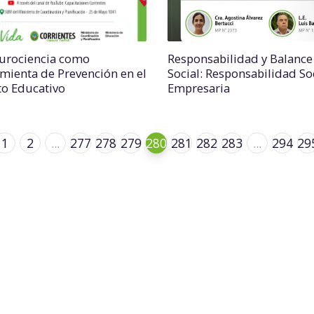
urociencia como
Responsabilidad y Balance
mienta de Prevención en el
Social: Responsabilidad So
o Educativo
Empresaria
1
2
...
277
278
279
280
281
282
283
...
294
29